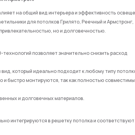
влияет на общий вид интерьера и эффективность освеще
тильники для потолков Грилято, Реечный и Армстронг,
 привлекательностью, но и долговечностью.
D-технологий позволяет значительно снизить расход
 вид, который идеально подходит к любому типу потолк
ко и быстро монтируются, так как полностью совместимы
твенных и долговечных материалов.
льно интегрируются в решетку потолка и соответствуют