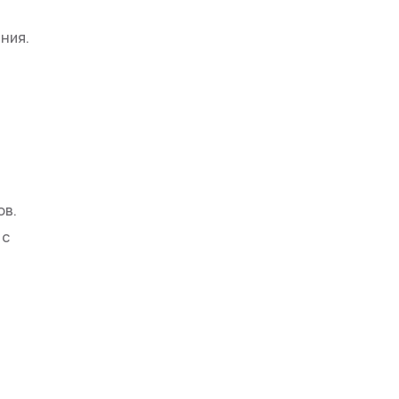
ния.
ов.
 с