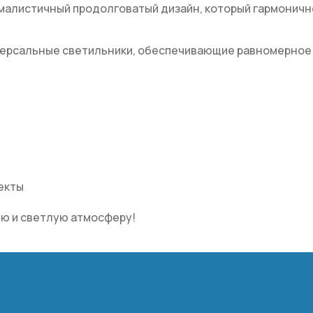
малистичный продолговатый дизайн, который гармоничн
версальные светильники, обеспечивающие равномерное
екты
ю и светлую атмосферу!