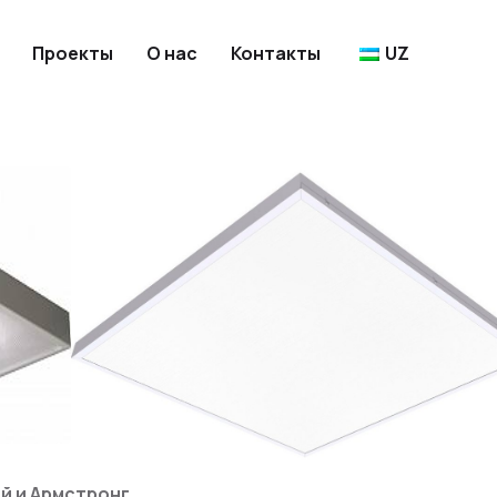
Проекты
О нас
Контакты
UZ
й и Армстронг