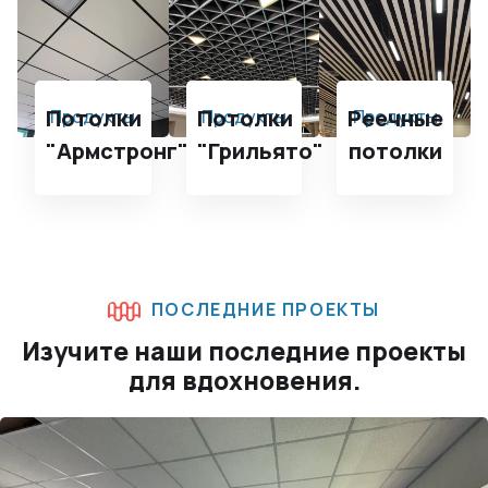
Потолки
Потолки
Реечные
Продукты
Продукты
Продукты
"Армстронг"
"Грильято"
потолки
ПОСЛЕДНИЕ ПРОЕКТЫ
Изучите наши последние проекты
для вдохновения.